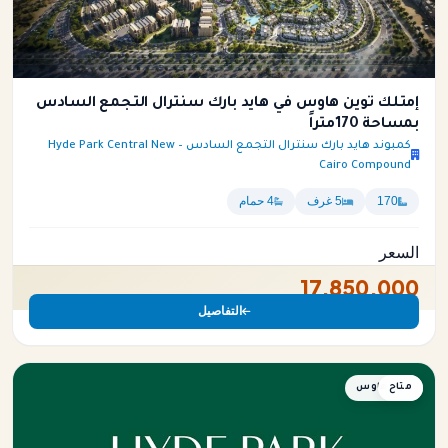
إمتلك توين هاوس في هايد بارك سنترال التجمع السادس
بمساحة 170متراً
كمبوند هايد بارك سنترال التجمع السادس – Hyde Park Central New
Cairo Compound
170
5 غرف
4 حمام
السعر
17,850,000
التفاصيل
متاح
تاون هاوس