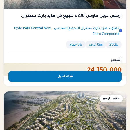
ارخص توين هاوس 230م للبيع فى هايد بارك سنترال
كمبوند هايد بارك سنترال التجمع السادس – Hyde Park Central New
Cairo Compound
230
6 غرف
5 حمام
السعر
24,150,000
التفاصيل
متاح
توين هاوس