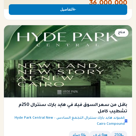
36,000,000
التفاصيل
فيلا
متاح
باقل من سعر السوق فيلا في هايد بارك سنترال 250م
تشطيب كامل
كمبوند هايد بارك سنترال التجمع السادس – Hyde Park Central New
Cairo Compound
250
6 غرف
6 حمام