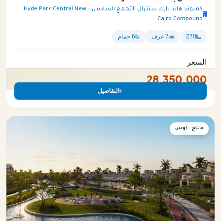
كمبوند هايد بارك سنترال التجمع السادس – Hyde Park Central New
Cairo Compound
270
7 غرف
6 حمام
السعر
28,350,000
التفاصيل
متاح
توين هاوس