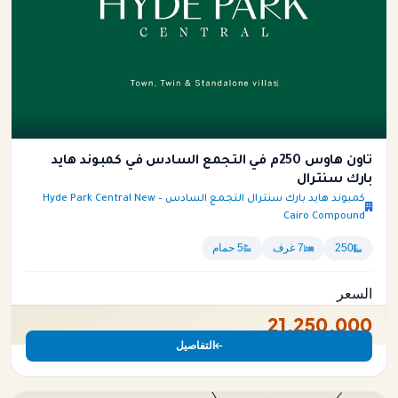
تاون هاوس 250م في التجمع السادس في كمبوند هايد
بارك سنترال
كمبوند هايد بارك سنترال التجمع السادس – Hyde Park Central New
Cairo Compound
250
7 غرف
5 حمام
السعر
21,250,000
التفاصيل