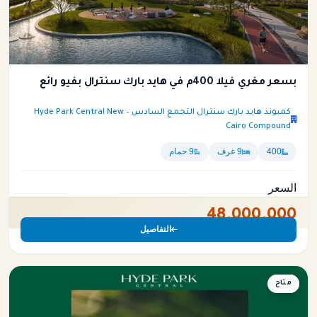
بسعر مغري فيلا 400م في هايد بارك سنترال بفيو رائع
كمبوند هايد بارك سنترال التجمع السادس – Hyde Park Central New
Cairo Compound
400
9 غرف
9 حمام
السعر
48,000,000
التفاصيل
فيلا
متاح